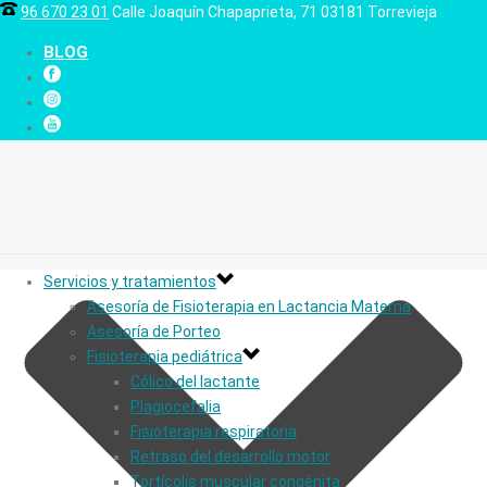
96 670 23 01
Calle Joaquín Chapaprieta, 71 03181 Torrevieja
BLOG
Servicios y tratamientos
Asesoría de Fisioterapia en Lactancia Materna
Asesoría de Porteo
Fisioterapia pediátrica
Cólico del lactante
Plagiocefalia
Fisioterapia respiratoria
Retraso del desarrollo motor
Tortícolis muscular congénita