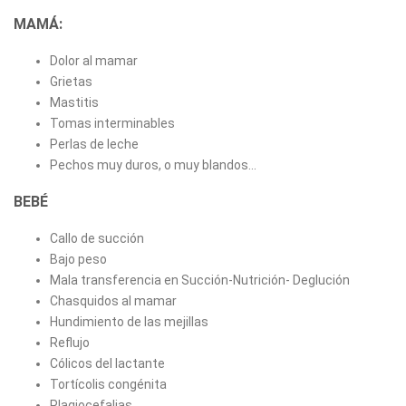
MAMÁ:
Dolor al mamar
Grietas
Mastitis
Tomas interminables
Perlas de leche
Pechos muy duros, o muy blandos…
BEBÉ
Callo de succión
Bajo peso
Mala transferencia en Succión-Nutrición- Deglución
Chasquidos al mamar
Hundimiento de las mejillas
Reflujo
Cólicos del lactante
Tortícolis congénita
Plagiocefalias