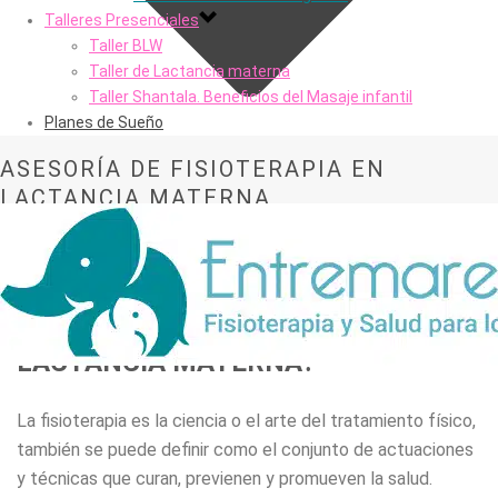
Talleres Presenciales
Taller BLW
Taller de Lactancia materna
Taller Shantala. Beneficios del Masaje infantil
Planes de Sueño
ASESORÍA DE FISIOTERAPIA EN
LACTANCIA MATERNA
Portada
»
Asesoría de Fisioterapia en Lactancia Materna
¿QUÉ ES LA FISIOTERAPIA EN LA
LACTANCIA MATERNA?
La fisioterapia es la ciencia o el arte del tratamiento físico,
también se puede definir como el conjunto de actuaciones
y técnicas que curan, previenen y promueven la salud.