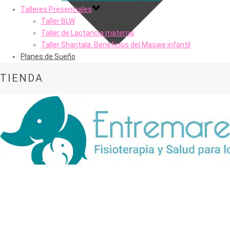
Talleres Presenciales
Taller BLW
Taller de Lactancia materna
Taller Shantala. Beneficios del Masaje infantil
Planes de Sueño
TIENDA
Portada
»
Tienda
»
Bono Premium para la mamá