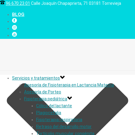
96 670 23 01
Calle Joaquín Chapaprieta, 71 03181 Torrevieja
BLOG
Servicios y tratamientos
Asesoría de Fisioterapia en Lactancia Materna
Asesoría de Porteo
Fisioterapia pediátrica
Cólico del lactante
Plagiocefalia
Fisioterapia respiratoria
Retraso del desarrollo motor
Tortícolis muscular congénita