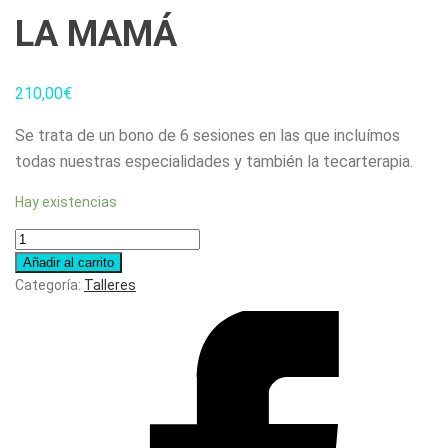
LA MAMÁ
210,00
€
Se trata de un bono de 6 sesiones en las que incluímos
todas nuestras especialidades y también la tecarterapia.
Hay existencias
Bono
Premium
Añadir al carrito
para
Categoría:
Talleres
la
mamá
cantidad