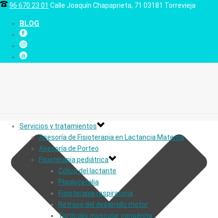
96 670 23 01
Calle Joaquín Chapaprieta, 71 03181 Torrevieja
BLOG
Servicios y tratamientos
Asesoría de Fisioterapia en Lactancia Materna
Asesoría de Porteo
Fisioterapia pediátrica
Cólico del lactante
Plagiocefalia
Fisioterapia respiratoria
Retraso del desarrollo motor
Tortícolis muscular congénita