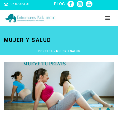
BLOG
96 670 23 01
MUJER Y SALUD
PORTADA
»
MUJER Y SALUD