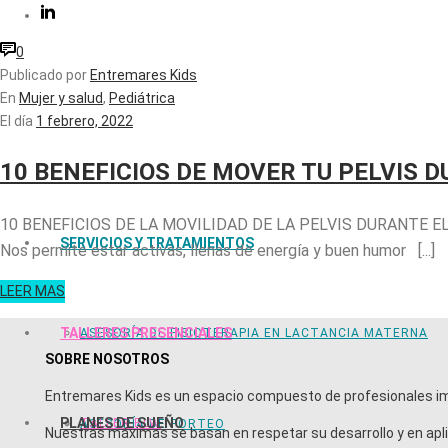
0
Publicado por
Entremares Kids
En
Mujer y salud
,
Pediátrica
El día
1 febrero, 2022
10 BENEFICIOS DE MOVER TU PELVIS 
10 BENEFICIOS DE LA MOVILIDAD DE LA PELVIS DURANTE E
SERVICIOS Y TRATAMIENTOS
Nos permite estar activas, llenas de energía y buen humor [...]
LEER MAS
TALLERES PRESENCIALES
ASESORÍA DE FISIOTERAPIA EN LACTANCIA MATERNA
SOBRE NOSOTROS
Entremares Kids es un espacio compuesto de profesionales imp
PLANES DE SUEÑO
TALLER BLW
ASESORÍA DE PORTEO
Nuestras máximas se basan en respetar su desarrollo y en apli