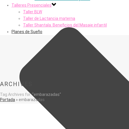
Talleres Presenciales
Taller BLW
Taller de Lactancia materna
Taller Shantala. Beneficios del Masaje infantil
Planes de Sueño
ARCHIVES
Tag Archives for: "embarazadas"
Portada
»
embarazadas